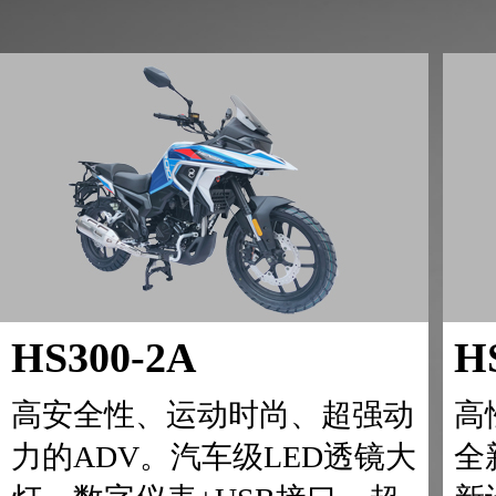
HS300-2A
H
高安全性、运动时尚、超强动
高
力的ADV。汽车级LED透镜大
全