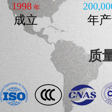
1998
200,00
年
成立
年产
质