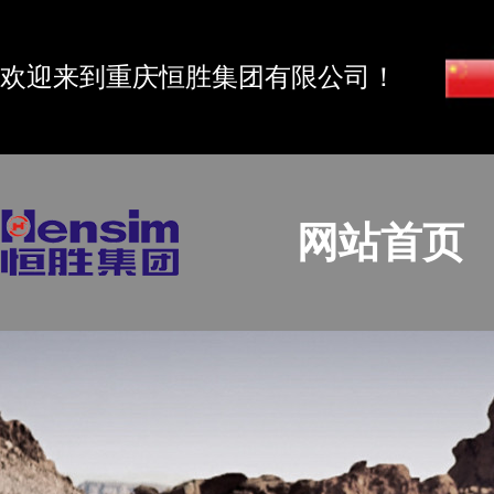
欢迎来到重庆恒胜集团有限公司！
网站首页