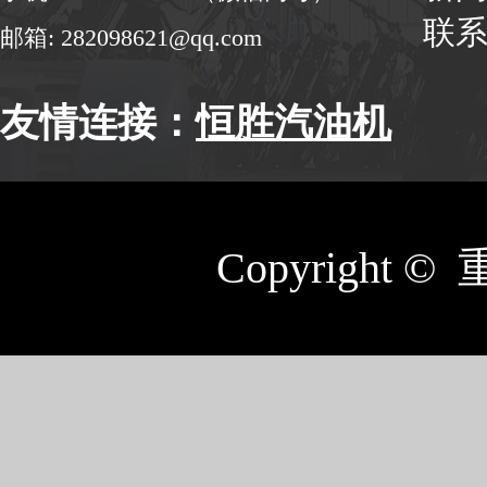
联
邮箱: 282098621@qq.com
友情连接：
恒胜汽油机
Copyrigh