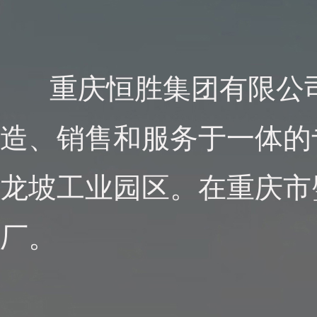
重庆恒胜集团有限公司始
造、销售和服务于一体的
龙坡工业园区。在重庆市
厂。