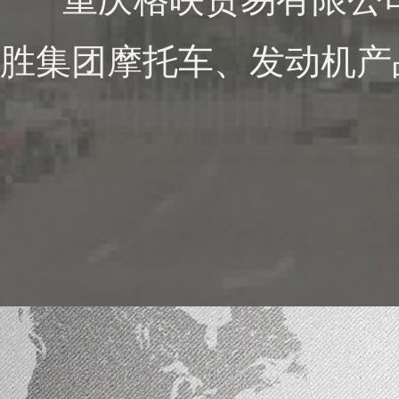
胜集团摩托车、发动机产