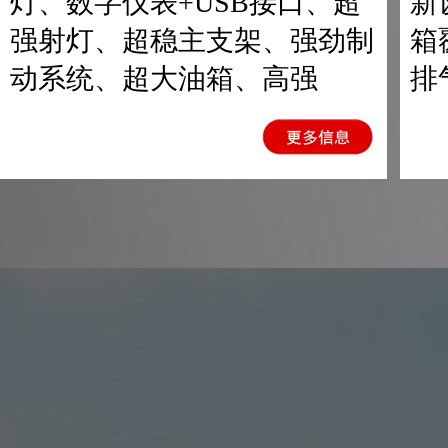
灯、数字仪表+USB接口、超
新
强射灯、超稳主支架、强劲制
箱
动系统、超大油箱、高强
排