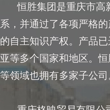
恒胜集团是重庆市高新
系，并通过了各项严格的
的自主知识产权。产品已
亚等多个国家和地区。恒
等领域也拥有多家子公司
重庆格映贸易有限公司