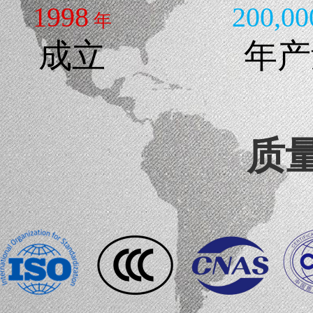
1998
200,00
年
成立
年产
质