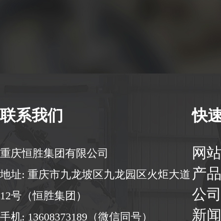
联系我们
快
网
重庆恒胜集团有限公司
产
地址: 重庆市九龙坡区九龙园区火炬大道
公
12号（恒胜集团）
新
手机: 13608373189（微信同号）