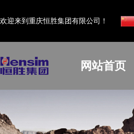
欢迎来到重庆恒胜集团有限公司！
网站首页