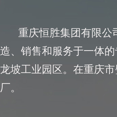
重庆恒胜集团有限公司始
造、销售和服务于一体的
龙坡工业园区。在重庆市
厂。