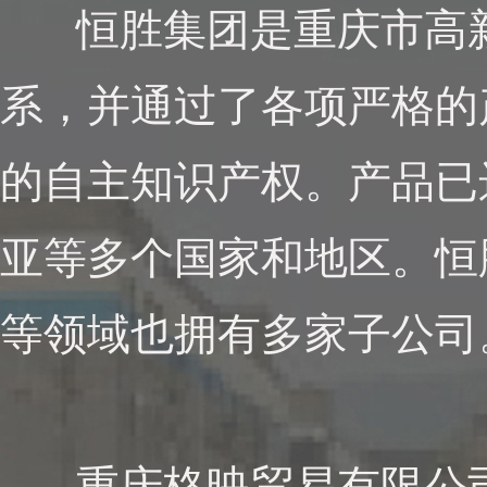
恒胜集团是重庆市高新
系，并通过了各项严格的
的自主知识产权。产品已
亚等多个国家和地区。恒
等领域也拥有多家子公司
重庆格映贸易有限公司