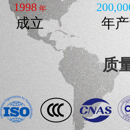
1998
200,00
年
成立
年产
质