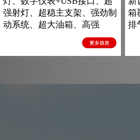
灯、数字仪表+USB接口、超
新
强射灯、超稳主支架、强劲制
箱
动系统、超大油箱、高强
排