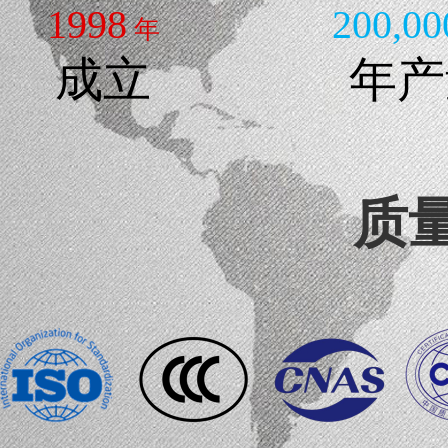
1998
200,00
年
成立
年产
质