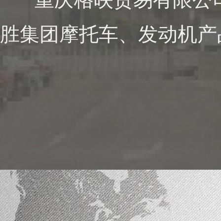
胜集团摩托车、发动机产