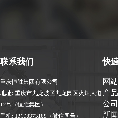
联系我们
快
网
重庆恒胜集团有限公司
产
地址: 重庆市九龙坡区九龙园区火炬大道
公
12号（恒胜集团）
新
手机: 13608373189（微信同号）