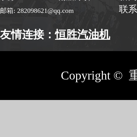
联
邮箱: 282098621@qq.com
友情连接：
恒胜汽油机
Copyrigh